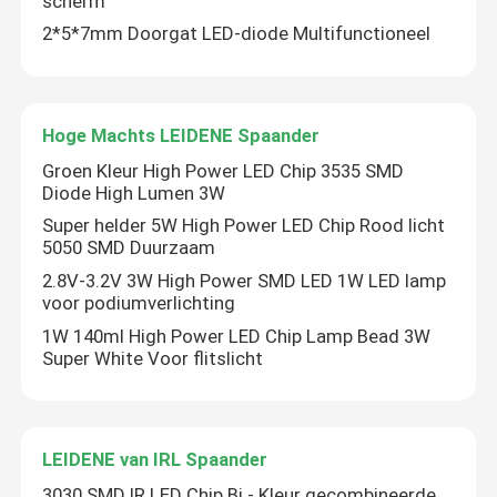
scherm
2*5*7mm Doorgat LED-diode Multifunctioneel
VR-show
Over ons
Hoge Machts LEIDENE Spaander
Groen Kleur High Power LED Chip 3535 SMD
Diode High Lumen 3W
Fabrieksreis
Super helder 5W High Power LED Chip Rood licht
5050 SMD Duurzaam
Kwaliteitscontrole
2.8V-3.2V 3W High Power SMD LED 1W LED lamp
voor podiumverlichting
1W 140ml High Power LED Chip Lamp Bead 3W
Contacteer ons
Super White Voor flitslicht
nieuws
LEIDENE van IRL Spaander
Alle Gevallen
3030 SMD IR LED Chip Bi - Kleur gecombineerde