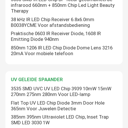
infrarood 660nm + 850nm Chip Led Light Beauty
Therapy
Hoogste SMD-leiden
38 kHz IR LED Chip Receiver 6.8x6.0mm
B0038YCME Voor afstandsbediening
Zijaanzichtsmd leiden
Praktische 0603 IR Receiver Diode, 1608 IR
Emitting Diode 940nm
850nm 1206 IR LED Chip Diode Dome Lens 3216
Bi-color SMD-LED
20mA Voor mobiele telefoon
rgb smd-led
UV GELEIDE SPAANDER
Meerkleurige SMD LED
3535 SMD UVC UV LED Chip 3939 10mW 15mW
270nm 275nm 280nm Voor LED-lamp
Flat Top UV LED Chip Diode 3mm Door Hole
LED-koepellens
365nm Voor Juwelen Detectie
385nm 395nm Ultraviolet LED Chip, Inset Trap
SMD LED 3030 1W
Door Gatenleiden