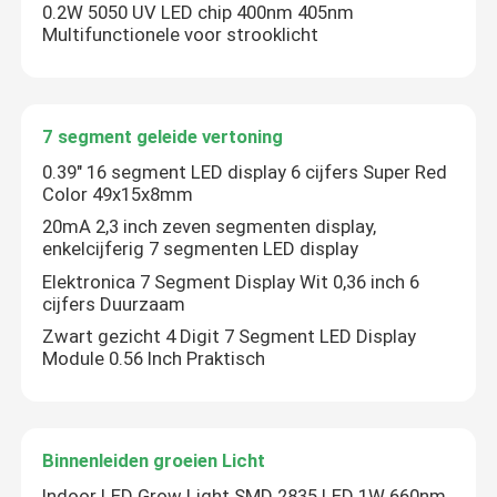
0.2W 5050 UV LED chip 400nm 405nm
Multifunctionele voor strooklicht
Hoge Machts LEIDENE Spaander
LEIDENE van IRL Spaander
7 segment geleide vertoning
0.39" 16 segment LED display 6 cijfers Super Red
UV GELEIDE SPAANDER
Color 49x15x8mm
20mA 2,3 inch zeven segmenten display,
enkelcijferig 7 segmenten LED display
7 segment geleide vertoning
Elektronica 7 Segment Display Wit 0,36 inch 6
cijfers Duurzaam
Binnenleiden groeien Licht
Zwart gezicht 4 Digit 7 Segment LED Display
Module 0.56 Inch Praktisch
SMD LED PCBA
Binnenleiden groeien Licht
LED-pixel lichtsnoer
Indoor LED Grow Light SMD 2835 LED 1W 660nm