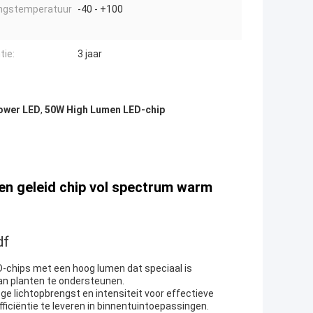
ngstemperatuur
-40 - +100
tie:
3 jaar
ower LED
,
50W High Lumen LED-chip
n geleid chip vol spectrum warm
df
D-chips met een hoog lumen dat speciaal is
an planten te ondersteunen.
 lichtopbrengst en intensiteit voor effectieve
iciëntie te leveren in binnentuintoepassingen.