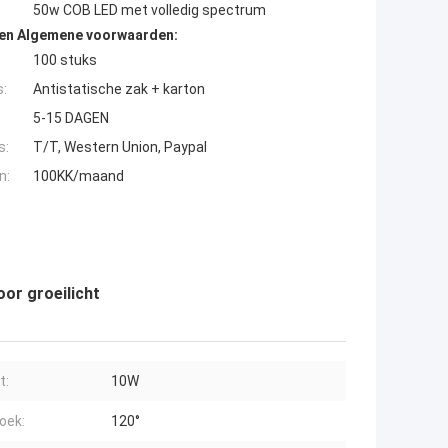
50w COB LED met volledig spectrum
den Algemene voorwaarden:
100 stuks
s:
Antistatische zak + karton
5-15 DAGEN
s:
T/T, Western Union, Paypal
n:
100KK/maand
or groeilicht
t:
10W
oek:
120°