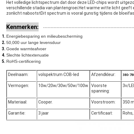
Het volledige lichtspectrum dat door deze LED-chips wordt uitgezo
verschillende stadia van plantengroei.Het warme witte licht geeft
zonlicht nabootstDit spectrum is vooral gunstig tijdens de bloeifa
Kenmerken:
Energiebesparing en milieubescherming
50,000 uur lange levensduur
Goede warmteafvoer
Slechte lichtextenuatie
RoHS-certificering
Deelnaam:
volspektrum COB-led
Afzendkleur:
380-7
Vermogen:
10w/20w/30w/50w/100w
Voorste
3v/LE
spanning:
Materiaal:
Cooper.
Voorstroom:
350 
Garantie:
3 jaar
Certificaat:
Rohs, 