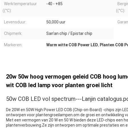
Werktemperatuur
-40 - +85
Bergi
((°C):
((°C):
Levensduur:
50,000 uur
Garan
Chipmerk:
San'an chip / Epistar chip
Markeren:
Warm witte COB Power LED
,
Planten COB P
20w 50w hoog vermogen geleid COB hoog lume
wit COB led lamp voor planten groei licht
50w COB LED vol spectrum---Lanjin catalogus.p
De 20W en 50W High Power LED COB (Chip-on-Board) -chips zijn LE
ontworpen voor plantengroeilampen.om de groei en ontwikkeling v
Met een vermogen van 20 W en 50 W bieden deze LED-chips een hoge
plantenverbouwing.Ze zijn ontworpen om optimale prestaties en eff