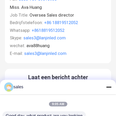
Miss. Ava Huang
Job Title:
Oversea Sales director
Bedrijfstelefoon:
+86 18819512052
Whatsapp:
+8618819512052
Skype:
sales3@lanjinled.com
wechat:
ava88huang
E-mail:
sales3@lanjinled.com
Laat een bericht achter
We bellen je snel terug!
sales
9:05 AM
Good day, what product are you looking 