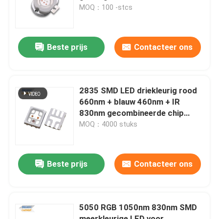
voor spectrotherapie
MOQ：100 -stcs
VR-show
Beste prijs
Contacteer ons
Over ons
Fabrieksreis
2835 SMD LED driekleurig rood
660nm + blauw 460nm + IR
830nm gecombineerde chip
Kwaliteitscontrole
LED-licht voor
MOQ：4000 stuks
schoonheidstherapie
gezichtslicht
Contacteer ons
Beste prijs
Contacteer ons
nieuws
5050 RGB 1050nm 830nm SMD
Alle Gevallen
meerkleurige LED voor