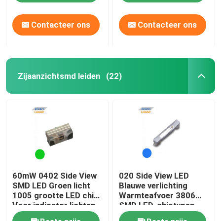
Contacteer ons
Contacteer ons
Zijaanzichtsmd leiden
(22)
60mW 0402 Side View
020 Side View LED
SMD LED Groen licht
Blauwe verlichting
1005 grootte LED chip
Warmteafvoer 3806
Voor indicator lichten
SMD LED-chiptypen