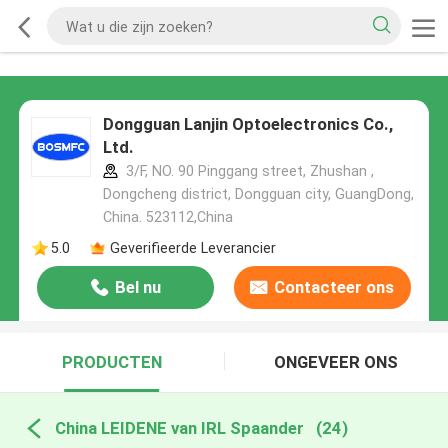
Dongguan Lanjin Optoelectronics Co.,
Ltd.
3/F, NO. 90 Pinggang street, Zhushan ,
Dongcheng district, Dongguan city, GuangDong,
China. 523112,China
5.0
Geverifieerde Leverancier
Bel nu
Contacteer ons
PRODUCTEN
ONGEVEER ONS
China LEIDENE van IRL Spaander
(24)