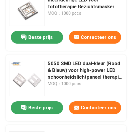
fototherapie Gezichtsmasker
MOQ：1000 pccs
Hoogste SMD-leiden
Zijaanzichtsmd leiden
Beste prijs
Contacteer ons
Bi-color SMD-LED
5050 SMD LED dual-kleur (Rood
& Blauw) voor high-power LED
rgb smd-led
schoonheidslichtpaneel therapie
apparaten
MOQ：1000 pccs
Meerkleurige SMD LED
Beste prijs
Contacteer ons
LED-koepellens
Door Gatenleiden