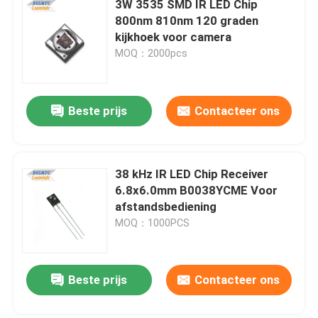
3W 3535 SMD IR LED Chip
800nm 810nm 120 graden
Hoge Machts LEIDENE Spaander
kijkhoek voor camera
MOQ：2000pcs
LEIDENE van IRL Spaander
Beste prijs
Contacteer ons
UV GELEIDE SPAANDER
7 segment geleide vertoning
38 kHz IR LED Chip Receiver
6.8x6.0mm B0038YCME Voor
afstandsbediening
Binnenleiden groeien Licht
MOQ：1000PCS
SMD LED PCBA
Beste prijs
Contacteer ons
LED-pixel lichtsnoer