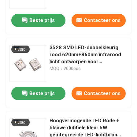
Beste prijs
Contacteer ons
3528 SMD LED-dubbelkleurig
rood 620nm+860nm infrarood
licht ontworpen voor
esthetische
MOQ：2000pcs
therapie,synergistische
huidbehandeling
Beste prijs
Contacteer ons
Thuis
Producten
Hoogvermogende LED Rode +
blauwe dubbele kleur 5W
geïntegreerde LED-lichtbron
Videos