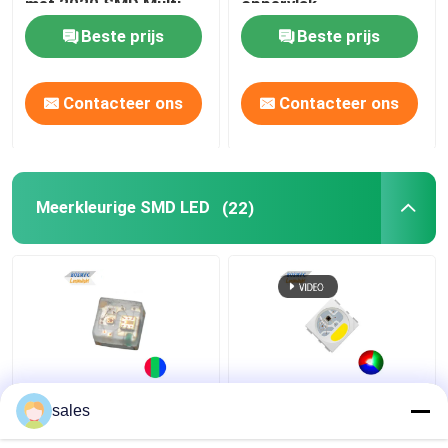
met 2020 SMD Multi
oppervlak
Color LED
Beste prijs
Beste prijs
Contacteer ons
Contacteer ons
Meerkleurige SMD LED
(22)
RGB LED Chip Mini
IC KS6812 Ingebouwd
sales
Adreserbare IC
in PLCC6 5050 RGBW