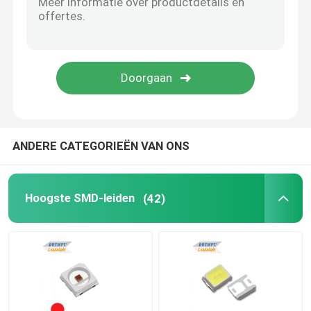
Hoge Machts LEIDENE Spaander
LEIDENE van IRL Spaander
UV GELEIDE SPAANDER
ANDERE CATEGORIEËN VAN ONS
7 segment geleide vertoning
Hoogste SMD-leiden
(42)
Binnenleiden groeien Licht
SMD LED PCBA
LED-pixel lichtsnoer