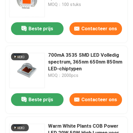
MOQ：100 stuks
VR-show
Beste prijs
Contacteer ons
Over ons
Fabrieksreis
700mA 3535 SMD LED Volledig
spectrum, 365nm 650nm 850nm
LED-chiptypen
Kwaliteitscontrole
MOQ：2000pcs
Contacteer ons
Beste prijs
Contacteer ons
nieuws
Warm White Plants COB Power
Alle Gevallen
LED 20W 50W High Lumen voor