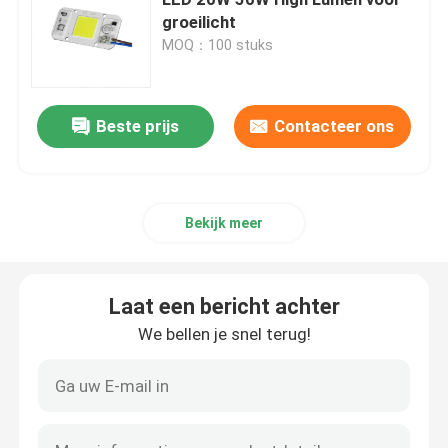
groeilicht
MOQ：100 stuks
Hoogste SMD-leiden
Zijaanzichtsmd leiden
Beste prijs
Contacteer ons
Bi-color SMD-LED
Bekijk meer
rgb smd-led
Laat een bericht achter
Meerkleurige SMD LED
We bellen je snel terug!
LED-koepellens
Door Gatenleiden