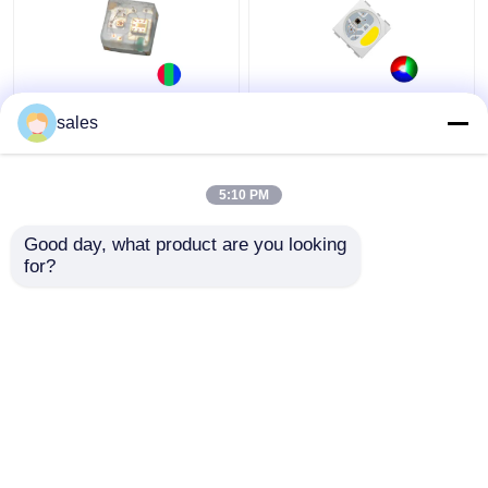
RGB LED Chip Mini
IC KS6812 Ingebouwd
sales
Adreserbare IC
in PLCC6 5050 RGBW
Ingebouwd in 1010 Rgb
LED Chip Magic Lights
SMD Led For Led
voor decoratie
5:10 PM
Screen Full Color LED
Beste prijs
Beste prijs
Display
Good day, what product are you looking 
for?
Contacteer ons
Contacteer ons
Bekijk meer
Thuis
Ongeveer ons
Contacteer ons
Desktop Site
Sitemap
Privacybeleid