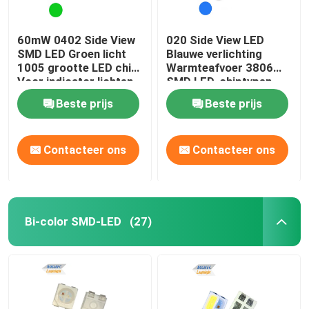
60mW 0402 Side View
020 Side View LED
SMD LED Groen licht
Blauwe verlichting
1005 grootte LED chip
Warmteafvoer 3806
Voor indicator lichten
SMD LED-chiptypen
Beste prijs
Beste prijs
Contacteer ons
Contacteer ons
Bi-color SMD-LED
(27)