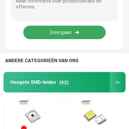
Hoge Machts LEIDENE Spaander
LEIDENE van IRL Spaander
UV GELEIDE SPAANDER
ANDERE CATEGORIEËN VAN ONS
7 segment geleide vertoning
Hoogste SMD-leiden
(42)
Binnenleiden groeien Licht
SMD LED PCBA
LED-pixel lichtsnoer