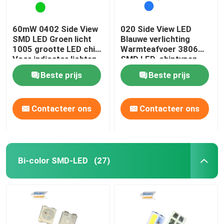
60mW 0402 Side View
020 Side View LED
SMD LED Groen licht
Blauwe verlichting
1005 grootte LED chip
Warmteafvoer 3806
Voor indicator lichten
SMD LED-chiptypen
Beste prijs
Beste prijs
Contacteer ons
Contacteer ons
Bi-color SMD-LED
(27)