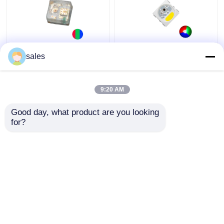
RGB LED Chip Mini
IC KS6812 Ingebouwd
sales
Adreserbare IC
in PLCC6 5050 RGBW
Ingebouwd in 1010 Rgb
LED Chip Magic Lights
SMD Led For Led
voor decoratie
9:20 AM
Screen Full Color LED
Beste prijs
Beste prijs
Display
Good day, what product are you looking 
for?
Contacteer ons
Contacteer ons
Bekijk meer
Thuis
Ongeveer ons
Contacteer ons
Desktop Site
Sitemap
Privacybeleid