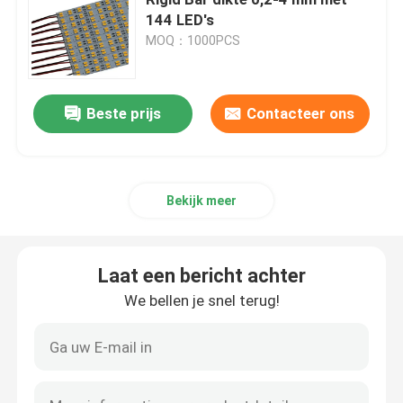
144 LED's
MOQ：1000PCS
Hoogste SMD-leiden
Zijaanzichtsmd leiden
Beste prijs
Contacteer ons
Bi-color SMD-LED
Bekijk meer
rgb smd-led
Laat een bericht achter
Meerkleurige SMD LED
We bellen je snel terug!
LED-koepellens
Door Gatenleiden