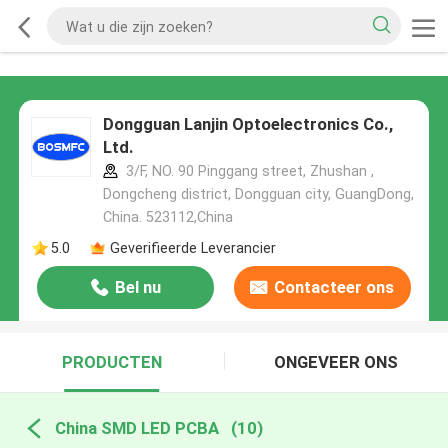
Dongguan Lanjin Optoelectronics Co.,
Ltd.
3/F, NO. 90 Pinggang street, Zhushan ,
Dongcheng district, Dongguan city, GuangDong,
China. 523112,China
5.0
Geverifieerde Leverancier
Bel nu
Contacteer ons
PRODUCTEN
ONGEVEER ONS
China SMD LED PCBA
(10)