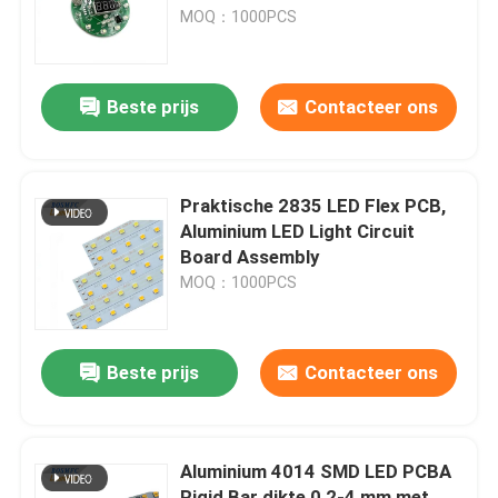
MOQ：1000PCS
VR-show
Beste prijs
Contacteer ons
Over ons
Fabrieksreis
Praktische 2835 LED Flex PCB,
Aluminium LED Light Circuit
Board Assembly
Kwaliteitscontrole
MOQ：1000PCS
Contacteer ons
Beste prijs
Contacteer ons
nieuws
Aluminium 4014 SMD LED PCBA
Alle Gevallen
Rigid Bar dikte 0,2-4 mm met