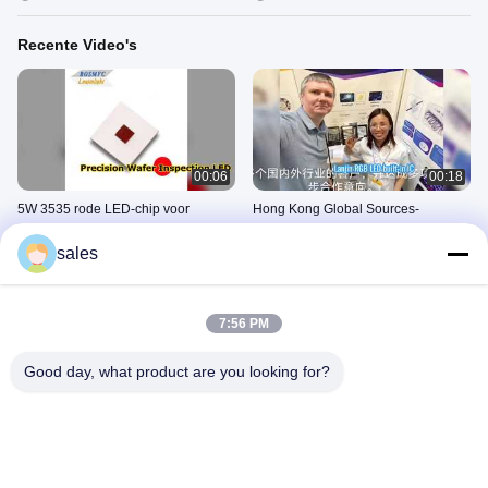
Recente Video's
00:06
00:18
5W 3535 rode LED-chip voor
Hong Kong Global Sources-
precisiewaferinspectie
tentoonstelling: Lanjin RGB LED
ingebouwd IC – een
sales
June 29, 2026
May 08, 2026
publiekslieveling.
7:56 PM
Good day, what product are you looking for?
00:03
02:28
Hoogwaardige doorlopende LED
Het geheim van een consistente
60-70LM 85C
witte LED-kleur
December 25, 2025
November 27, 2025