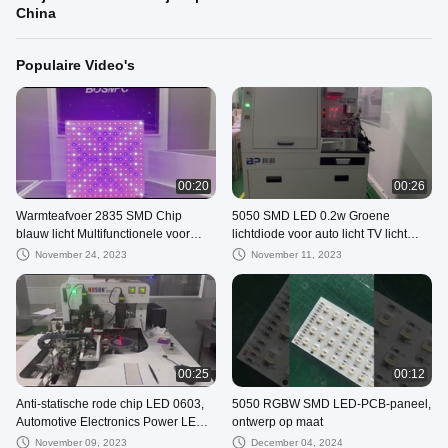
China
Populaire Video's
00:20
00:26
Warmteafvoer 2835 SMD Chip
5050 SMD LED 0.2w Groene
blauw licht Multifunctionele voor
lichtdiode voor auto licht TV licht
buiten LED strip
flexibel led streep licht
November 24, 2023
November 11, 2023
00:25
00:12
Anti-statische rode chip LED 0603,
5050 RGBW SMD LED-PCB-paneel,
Automotive Electronics Power LED
ontwerp op maat
SMD 1608
November 09, 2023
December 04, 2024