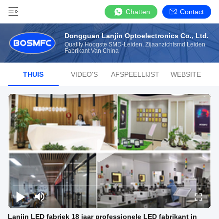
Chatten
Contact
Dongguan Lanjin Optoelectronics Co., Ltd.
Quality Hoogste SMD-Leiden, Zijaanzichtsmd Leiden
Fabrikant Van China
THUIS
VIDEO'S
AFSPEELLIJST
WEBSITE
Lanjin LED fabriek 18 jaar professionele LED fabrikant in