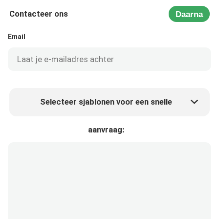
Contacteer ons
Daarna
Email
Selecteer sjablonen voor een snelle
Product prijs
Min.order quantity
aanvraag:
Vraag een staal aan
Meer details