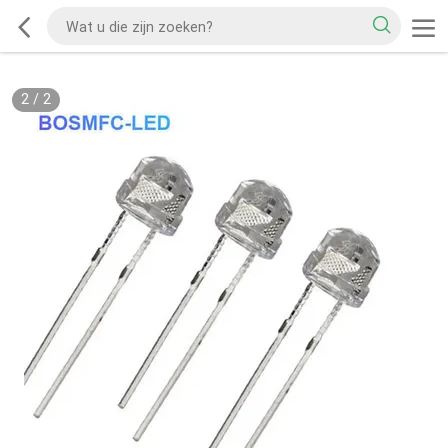
2
/
2