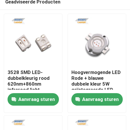
Geadviseerde Producten
3528 SMD LED-
Hoogvermogende LED
dubbelkleurig rood
Rode + blauwe
620nm+860nm
dubbele kleur 5W
infrarood licht
geïntegreerde LED-
Thuis
ontworpen voor
lichtbron voor
Aanvraag sturen
Aanvraag sturen
esthetische
spectrotherapie
therapie,synergistische
Producten
huidbehandeling
Videos