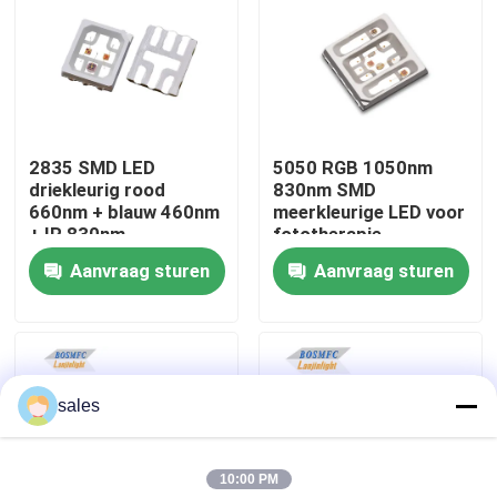
VR-show
Over ons
2835 SMD LED
5050 RGB 1050nm
driekleurig rood
830nm SMD
Fabrieksreis
660nm + blauw 460nm
meerkleurige LED voor
+ IR 830nm
fototherapie
gecombineerde chip
Gezichtsmasker
Aanvraag sturen
Aanvraag sturen
Kwaliteitscontrole
LED-licht voor
schoonheidstherapie
gezichtslicht
Contacteer ons
sales
nieuws
10:00 PM
Alle Gevallen