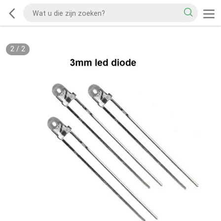
2
/
2