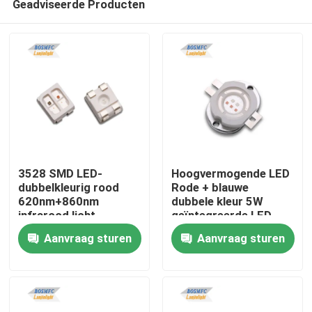
Geadviseerde Producten
3528 SMD LED-
Hoogvermogende LED
dubbelkleurig rood
Rode + blauwe
620nm+860nm
dubbele kleur 5W
infrarood licht
geïntegreerde LED-
Thuis
ontworpen voor
lichtbron voor
Aanvraag sturen
Aanvraag sturen
esthetische
spectrotherapie
therapie,synergistische
Producten
huidbehandeling
Videos