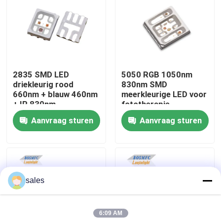
VR-show
Over ons
2835 SMD LED
5050 RGB 1050nm
driekleurig rood
830nm SMD
Fabrieksreis
660nm + blauw 460nm
meerkleurige LED voor
+ IR 830nm
fototherapie
gecombineerde chip
Gezichtsmasker
Aanvraag sturen
Aanvraag sturen
Kwaliteitscontrole
LED-licht voor
schoonheidstherapie
gezichtslicht
Contacteer ons
sales
nieuws
6:09 AM
Alle Gevallen