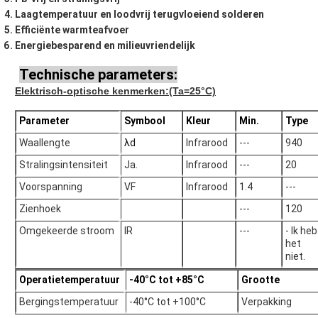
Laagtemperatuur en loodvrij terugvloeiend solderen
Efficiënte warmteafvoer
Energiebesparend en milieuvriendelijk
Technische parameters:
Elektrisch-optische kenmerken
:(Ta=25°C)
Parameter
Symbool
Kleur
Min.
Type
Waallengte
λd
Infrarood
---
940
Stralingsintensiteit
Ja.
Infrarood
---
20
Voorspanning
VF
Infrarood
1.4
---
Zienhoek
---
120
Omgekeerde stroom
IR
---
- Ik heb
het
niet.
Operatietemperatuur
-40°C tot +85°C
Grootte
Bergingstemperatuur
-40°C tot +100°C
Verpakking