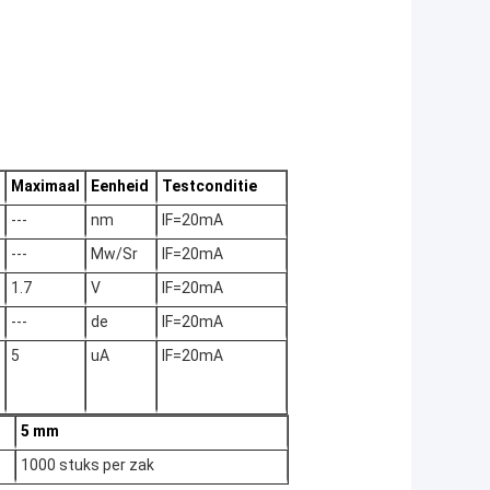
Maximaal
Eenheid
Testconditie
---
nm
IF=20mA
---
Mw/Sr
IF=20mA
1.7
V
IF=20mA
---
de
IF=20mA
5
uA
IF=20mA
5 mm
1000 stuks per zak