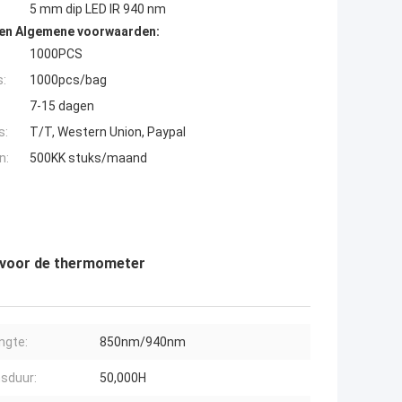
5 mm dip LED IR 940 nm
den Algemene voorwaarden:
1000PCS
s:
1000pcs/bag
7-15 dagen
s:
T/T, Western Union, Paypal
n:
500KK stuks/maand
 voor de thermometer
engte:
850nm/940nm
sduur:
50,000H