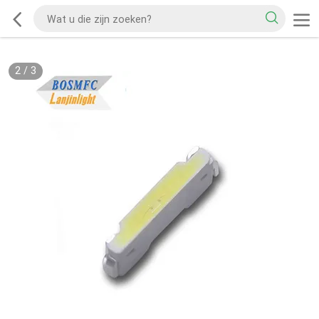
2
/
3