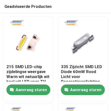
Geadviseerde Producten
215 SMD LED-chip
335 Zijzicht SMD LED
zijdelingse weergave
Diode 60mW Rood
Warm wit natuurlijk wit
Licht voor
Thuis
koel wit LED voor TV-
Decoratieverlichting
achterlichtdiode
Aanvraag sturen
Aanvraag sturen
Producten
Videos