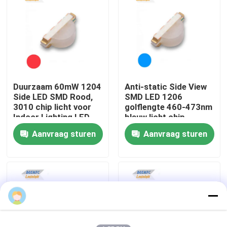
VR-show
Over ons
Duurzaam 60mW 1204
Anti-static Side View
Fabrieksreis
Side LED SMD Rood,
SMD LED 1206
3010 chip licht voor
golflengte 460-473nm
Indoor Lighting LED
blauw licht chip
Kwaliteitscontrole
Lamp Perlen
Aanvraag sturen
Aanvraag sturen
Contacteer ons
nieuws
Alle Gevallen