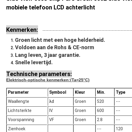
mobiele telefoon LCD achterlicht
Kenmerken:
Groen licht met een hoge helderheid.
Voldoen aan de Rohs & CE-norm
Lang leven, 3 jaar garantie.
Snelle levertijd.
Technische parameters:
Elektrisch-optische kenmerken
:(Ta=25°C)
Parameter
Symbool
Kleur
Min.
Type
Waallengte
λd
Groen
520
---
Lichtsterkte
IV.
Groen
600
---
Voorspanning
VF
Groen
2.8
---
Zienhoek
---
120