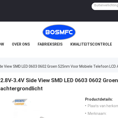
OW
OVER ONS
FABRIEKSREIS
KWALITEITSCONTROLE
ide View SMD LED 0603 0602 Groen 525nm Voor Mobiele Telefoon LCD 
2.8V-3.4V Side View SMD LED 0603 0602 Groen
achtergrondlicht
Productdetails:
Plaats van herko
Merknaam: