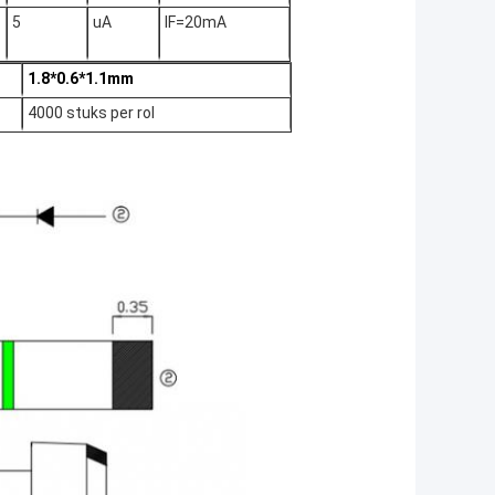
5
uA
IF=20mA
1.8*0.6*1.1mm
4000 stuks per rol