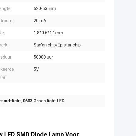
engte:
520-535nm
troom:
20 mA
te:
1.8*0.6*1.1mm
erk:
San'an chip/Epistar chip
sduur:
50000 uur
keerde
5V
ng:
-smd-licht
,
0603 Groen licht LED
iew LED SMD Diode Lamp Voor