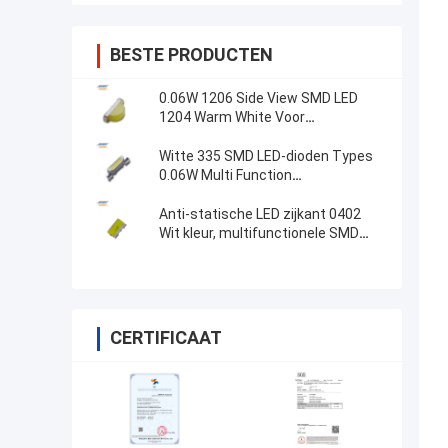
BESTE PRODUCTEN
0.06W 1206 Side View SMD LED
1204 Warm White Voor
buitenverlichting
Witte 335 SMD LED-dioden Types
0.06W Multi Function
4.0x0.8x1.4mm grootte
Anti-statische LED zijkant 0402
Wit kleur, multifunctionele SMD
LED CCT3000K
CERTIFICAAT