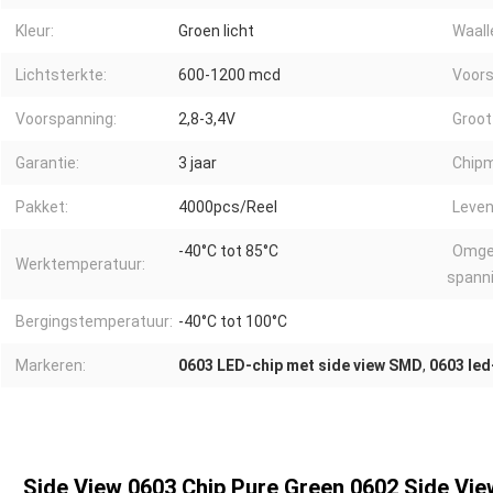
Kleur:
Groen licht
Waall
Lichtsterkte:
600-1200 mcd
Voors
Voorspanning:
2,8-3,4V
Groot
Garantie:
3 jaar
Chipm
Pakket:
4000pcs/Reel
Leven
-40°C tot 85°C
Omge
Werktemperatuur:
spanni
Bergingstemperatuur:
-40°C tot 100°C
Markeren:
0603 LED-chip met side view SMD
,
0603 led
Side View 0603 Chip Pure Green 0602 Side V