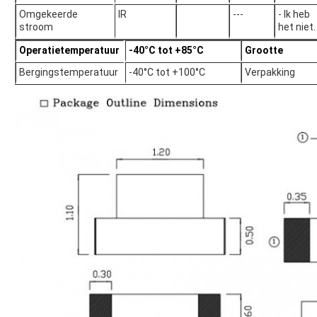
Omgekeerde
IR
---
- Ik heb
stroom
het niet.
Operatietemperatuur
-40°C tot +85°C
Grootte
Bergingstemperatuur
-40°C tot +100°C
Verpakking