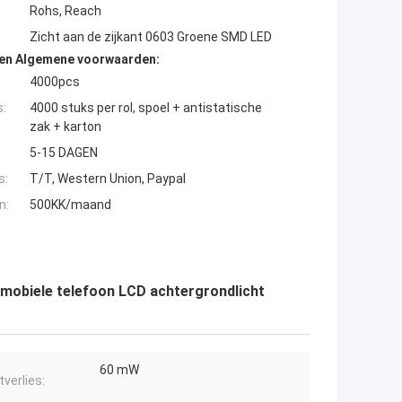
Rohs, Reach
Zicht aan de zijkant 0603 Groene SMD LED
den Algemene voorwaarden:
4000pcs
s:
4000 stuks per rol, spoel + antistatische
zak + karton
5-15 DAGEN
s:
T/T, Western Union, Paypal
n:
500KK/maand
mobiele telefoon LCD achtergrondlicht
60 mW
verlies: