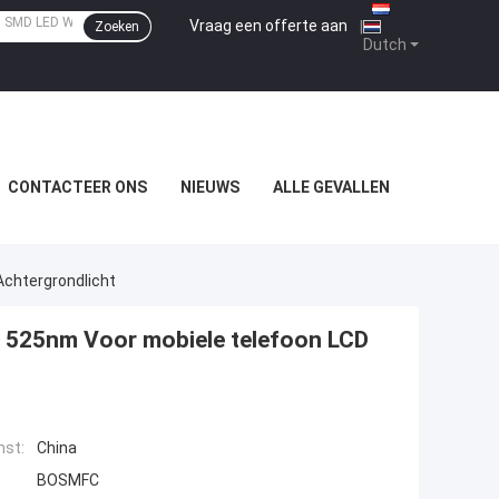
Vraag een offerte aan
|
Zoeken
Dutch
CONTACTEER ONS
NIEUWS
ALLE GEVALLEN
Achtergrondlicht
 525nm Voor mobiele telefoon LCD
mst:
China
BOSMFC