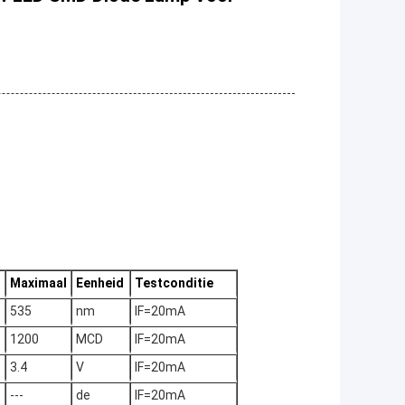
Maximaal
Eenheid
Testconditie
535
nm
IF=20mA
1200
MCD
IF=20mA
3.4
V
IF=20mA
---
de
IF=20mA