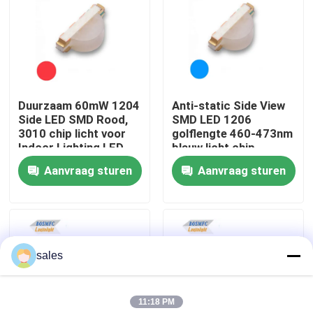
VR-show
Over ons
Duurzaam 60mW 1204
Anti-static Side View
Side LED SMD Rood,
SMD LED 1206
Fabrieksreis
3010 chip licht voor
golflengte 460-473nm
Indoor Lighting LED
blauw licht chip
Lamp Perlen
Aanvraag sturen
Aanvraag sturen
Kwaliteitscontrole
Contacteer ons
sales
nieuws
11:18 PM
Alle Gevallen