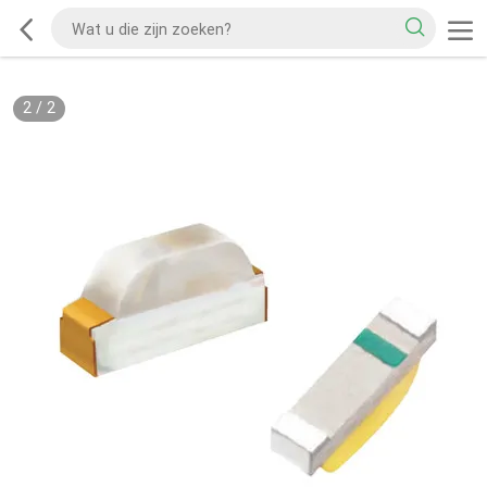
2
/
2