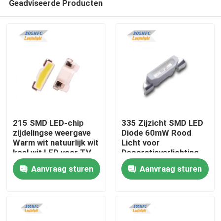
Geadviseerde Producten
215 SMD LED-chip
335 Zijzicht SMD LED
zijdelingse weergave
Diode 60mW Rood
Warm wit natuurlijk wit
Licht voor
koel wit LED voor TV-
Decoratieverlichting
Thuis
achterlichtdiode
Aanvraag sturen
Aanvraag sturen
Producten
Videos