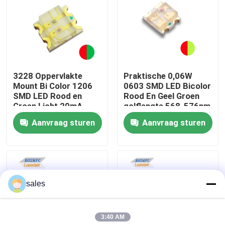
VR-show
Over ons
3228 Oppervlakte
Praktische 0,06W
Mount Bi Color 1206
0603 SMD LED Bicolor
Fabrieksreis
SMD LED Rood en
Rood En Geel Groen
Groen Licht 20mA
golflengte 568-576nm
1615
Aanvraag sturen
Aanvraag sturen
Kwaliteitscontrole
Contacteer ons
sales
nieuws
3:40 AM
Alle Gevallen