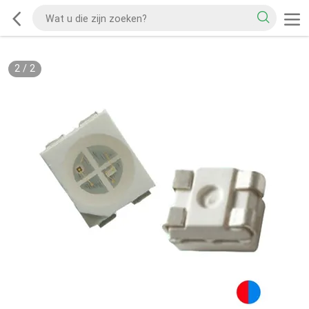
1
/
2