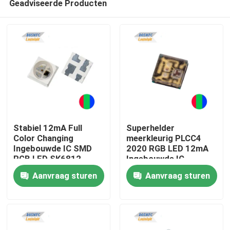
Geadviseerde Producten
Stabiel 12mA Full
Superhelder
Color Changing
meerkleurig PLCC4
Ingebouwde IC SMD
2020 RGB LED 12mA
RGB LED SK6812
Ingebouwde IC
Thuis
WS2811 voor binnen-
Individuele intelligente
Aanvraag sturen
Aanvraag sturen
en buitenverlichting
bediening
Producten
Videos