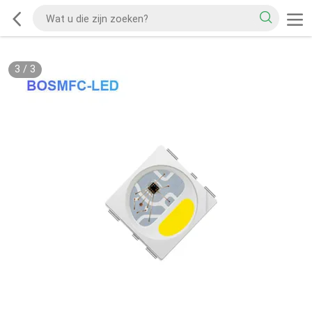
3
/
3