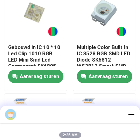
VR-show
Over ons
Gebouwd in IC 10 * 10
Multiple Color Built In
Led Clip 1010 RGB
IC 3528 RGB SMD LED
Fabrieksreis
LED Mini Smd Led
Diode SK6812
Component SK6805
WS2812 Smart SMD
SK9818
LED voor led strip
Aanvraag sturen
Aanvraag sturen
Kwaliteitscontrole
Contacteer ons
nieuws
2:26 AM
Alle Gevallen