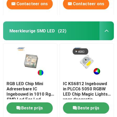
Contacteer ons
Contacteer ons
Meerkleurige SMD LED
(22)
RGB LED Chip Mini
IC KS6812 Ingebouwd
Adreserbare IC
in PLCC6 5050 RGBW
Ingebouwd in 1010 Rgb
LED Chip Magic Lights
SMD Led For Led
voor decoratie
Screen Full Color LED
Beste prijs
Beste prijs
Display