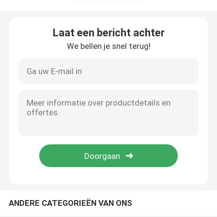
Hoogste SMD-leiden
Laat een bericht achter
We bellen je snel terug!
Zijaanzichtsmd leiden
Bi-color SMD-LED
rgb smd-led
Meerkleurige SMD LED
LED-koepellens
ANDERE CATEGORIEËN VAN ONS
Door Gatenleiden