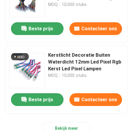
DMX 512 Point Light
MOQ：10,000 stuks
VR-show
Beste prijs
Contacteer ons
Over ons
Fabrieksreis
Kerstlicht Decoratie Buiten
Waterdicht 12mm Led Pixel Rgb
Kerst Led Pixel Lampen
Kwaliteitscontrole
MOQ：10,000 stuks
Contacteer ons
Beste prijs
Contacteer ons
nieuws
Bekijk meer
Alle Gevallen