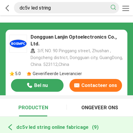
Dongguan Lanjin Optoelectronics Co.,
Ltd.
3/F, NO. 90 Pinggang street, Zhushan ,
Dongcheng district, Dongguan city, GuangDong,
China. 523112,China
5.0
Geverifieerde Leverancier
Bel nu
Contacteer ons
PRODUCTEN
ONGEVEER ONS
dc5v led string online fabricage
(9)