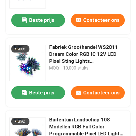
Beste prijs
Contacteer ons
Fabriek Groothandel WS2811
Dream Color RGB IC 12V LED
Pixel Sting Lights
Advertentiemodules Scherm LED
MOQ：10,000 stuks
Point Lights Kerstmis
Beste prijs
Contacteer ons
Thuis
Producten
Buitentuin Landschap 108
Modellen RGB Full Color
Programmable Pixel LED Light
Videos