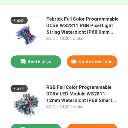
Fabriek Full Color Programmable
DC5V WS2811 RGB Pixel Light
String Waterdicht IP68 9mm
12mm Led String
MOQ：10,000 stuks
Beste prijs
Contacteer ons
RGB Full Color Programmable
DC5V LED Module WS2811
12mm Waterdicht IP68 Smart
Pixel Kerstverlichting RGB
MOQ：10,000 stuks
Stringverlichting