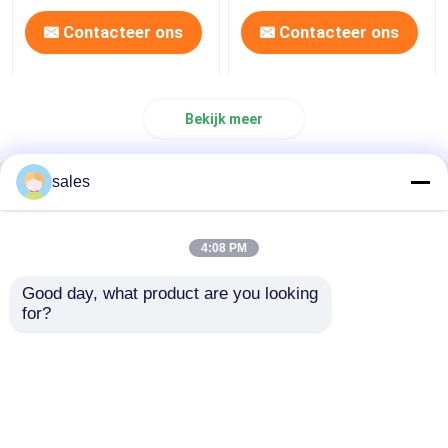
Contacteer ons
Contacteer ons
Bekijk meer
sales
Thuis
Ongeveer ons
Contacteer ons
Desktop Site
Sitemap
Privacybeleid
4:08 PM
Good day, what product are you looking 
Kwaliteit
Hoogste SMD-leiden
China
for?
Fabriek.Copyright © 2026 Dongguan Lanjin
Optoelectronics Co., Ltd.. All Rights Reserved.