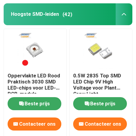
Hoogste SMD-leiden
(42)
Hoge Machts LEIDENE Spaander
LEIDENE van IRL Spaander
UV GELEIDE SPAANDER
7 segment geleide vertoning
Oppervlakte LED Rood
0.5W 2835 Top SMD
Praktisch 3030 SMD
LED Chip 9V High
LED-chips voor LED-
Voltage voor Plant
Binnenleiden groeien Licht
PCB-module
Grow Light
Beste prijs
Beste prijs
SMD LED PCBA
Contacteer ons
Contacteer ons
LED-pixel lichtsnoer