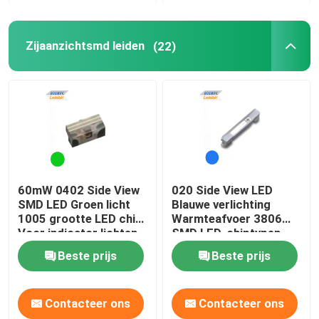
Zijaanzichtsmd leiden
(22)
60mW 0402 Side View
020 Side View LED
SMD LED Groen licht
Blauwe verlichting
1005 grootte LED chip
Warmteafvoer 3806
Voor indicator lichten
SMD LED-chiptypen
Beste prijs
Beste prijs
Contacteer ons
Contacteer ons