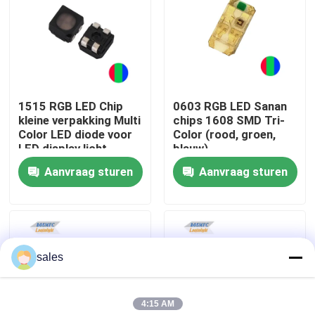
VR-show
Over ons
1515 RGB LED Chip
0603 RGB LED Sanan
kleine verpakking Multi
chips 1608 SMD Tri-
Fabrieksreis
Color LED diode voor
Color (rood, groen,
LED display licht
blauw)
Aanvraag sturen
Aanvraag sturen
Kwaliteitscontrole
Contacteer ons
sales
nieuws
4:15 AM
Alle Gevallen