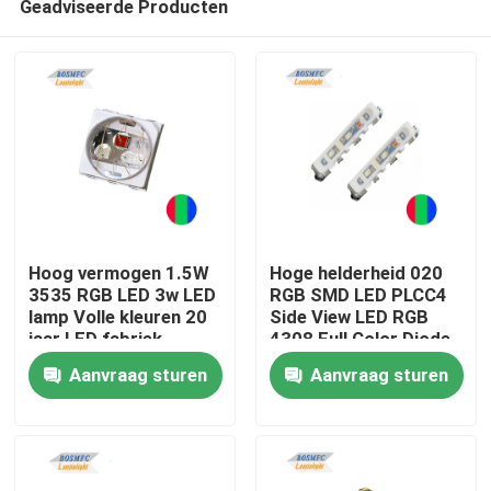
Geadviseerde Producten
Hoog vermogen 1.5W
Hoge helderheid 020
3535 RGB LED 3w LED
RGB SMD LED PLCC4
lamp Volle kleuren 20
Side View LED RGB
jaar LED fabriek
4308 Full Color Diode
Thuis
Voor Flexible LED
Aanvraag sturen
Aanvraag sturen
Strip
Producten
Videos