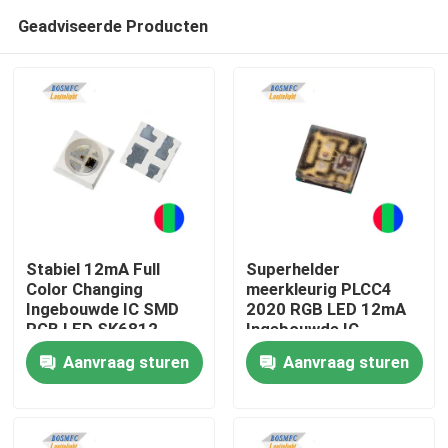
Geadviseerde Producten
Stabiel 12mA Full
Superhelder
Color Changing
meerkleurig PLCC4
Ingebouwde IC SMD
2020 RGB LED 12mA
Thuis
RGB LED SK6812
Ingebouwde IC
WS2811 voor binnen-
Individuele intelligente
Aanvraag sturen
Aanvraag sturen
en buitenverlichting
bediening
Producten
Videos