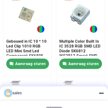
VR-show
Over ons
Gebouwd in IC 10 * 10
Multiple Color Built In
Fabrieksreis
Led Clip 1010 RGB
IC 3528 RGB SMD LED
LED Mini Smd Led
Diode SK6812
Component SK6805
WS2812 Smart SMD
Kwaliteitscontrole
SK9818
LED voor led strip
Aanvraag sturen
Aanvraag sturen
Contacteer ons
nieuws
sales
Alle Gevallen