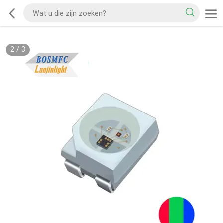
2
/
3