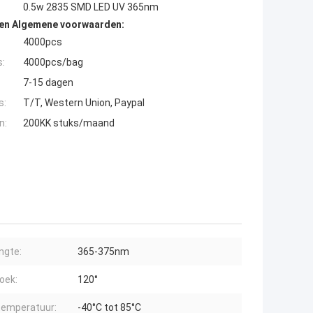
0.5w 2835 SMD LED UV 365nm
den Algemene voorwaarden:
4000pcs
s:
4000pcs/bag
7-15 dagen
s:
T/T, Western Union, Paypal
n:
200KK stuks/maand
engte:
365-375nm
oek:
120°
emperatuur:
-40°C tot 85°C