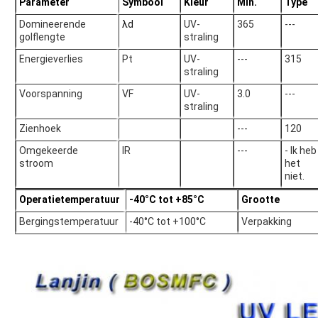
Parameter
Symbool
Kleur
Min.
Type
Domineerende
λd
UV-
365
---
golflengte
straling
Energieverlies
Pt
UV-
---
315
straling
Voorspanning
VF
UV-
3.0
---
straling
Zienhoek
---
120
Omgekeerde
IR
---
- Ik heb
stroom
het
niet.
Operatietemperatuur
-40°C tot +85°C
Grootte
Bergingstemperatuur
-40°C tot +100°C
Verpakking