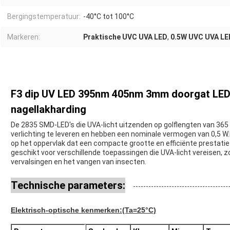
Bergingstemperatuur:
-40°C tot 100°C
Markeren:
Praktische UVC UVA LED
,
0.5W UVC UVA LE
F3 dip UV LED 395nm 405nm 3mm doorgat LED 
nagellakharding
De 2835 SMD-LED's die UVA-licht uitzenden op golflengten van 36
verlichting te leveren en hebben een nominale vermogen van 0,5 W
op het oppervlak dat een compacte grootte en efficiënte prestatie
geschikt voor verschillende toepassingen die UVA-licht vereisen, 
vervalsingen en het vangen van insecten.
Technische parameters:
Elektrisch-optische kenmerken
:(Ta=25°C)