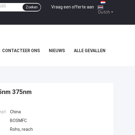
Vraag een offerte aan
|
Zoeken
Dutch
CONTACTEER ONS
NIEUWS
ALLE GEVALLEN
65nm 375nm
mst:
China
BOSMFC
Rohs, reach