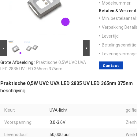
Modelnummer:
Betalen & Verzen
Min. bestelaantal:
Verpakking Detail
Levertijd:
Betalingsconditie
Levering vermoge
Grote Afbeelding :
Praktische 0,5W UVC UVA
Contact
LED 2835 UV LED 365nm 375nm
Praktische 0,5W UVC UVA LED 2835 UV LED 365nm 375nm
beschrijving
Kleur:
UVA-licht
golfl
Voorspanning:
3.0-3.6V
Zienh
Levensduur:
50,000 uur
Werkt