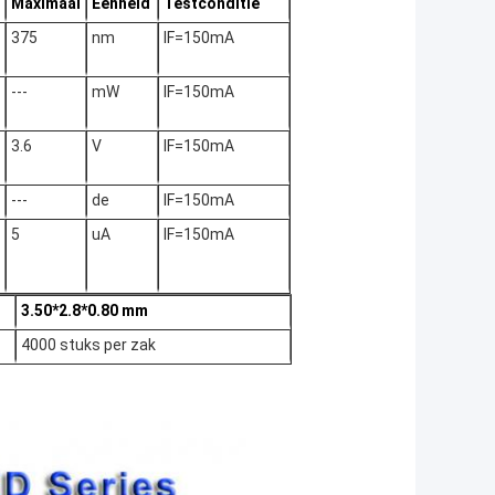
Maximaal
Eenheid
Testconditie
375
nm
IF=150mA
---
mW
IF=15
0mA
3.6
V
IF=15
0mA
---
de
IF=15
0mA
5
uA
IF=15
0mA
3.50*2.8*0.80 mm
4000 stuks per zak