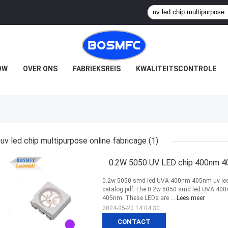
OW
OVER ONS
FABRIEKSREIS
KWALITEITSCONTROLE
uv led chip multipurpose online fabricage
(1)
0.2W 5050 UV LED chip 400nm 40
0.2w 5050 smd led UVA 400nm 405nm uv led ch
catalog.pdf The 0.2w 5050 smd led UVA 400n
405nm. These LEDs are ...
Lees meer
2024-05-20 14:04:30
CONTACT