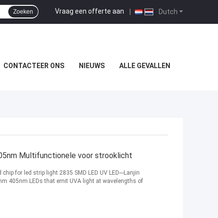
Vraag een offerte aan
|
Dutch
Zoeken
CONTACTEER ONS
NIEUWS
ALLE GEVALLEN
5nm Multifunctionele voor strooklicht
ip for led strip light 2835 SMD LED UV LED---Lanjin
m 405nm LEDs that emit UVA light at wavelengths of