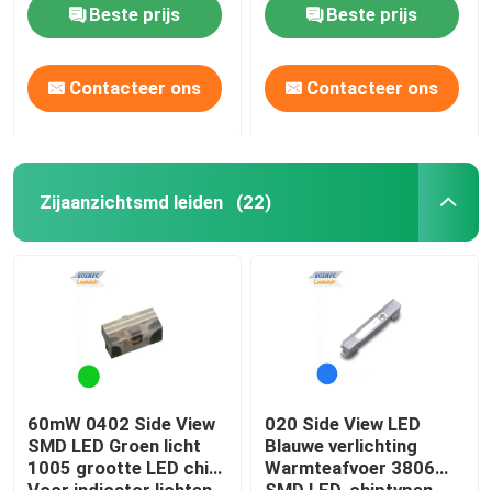
Beste prijs
Beste prijs
Contacteer ons
Contacteer ons
Zijaanzichtsmd leiden
(22)
Thuis
Producten
60mW 0402 Side View
020 Side View LED
SMD LED Groen licht
Blauwe verlichting
1005 grootte LED chip
Warmteafvoer 3806
Videos
Voor indicator lichten
SMD LED-chiptypen