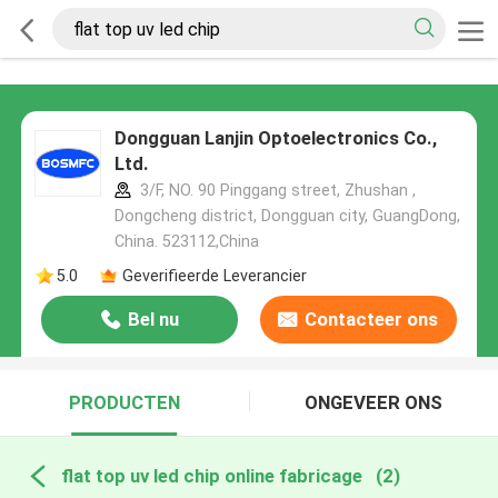
Dongguan Lanjin Optoelectronics Co.,
Ltd.
3/F, NO. 90 Pinggang street, Zhushan ,
Dongcheng district, Dongguan city, GuangDong,
China. 523112,China
5.0
Geverifieerde Leverancier
Bel nu
Contacteer ons
PRODUCTEN
ONGEVEER ONS
flat top uv led chip online fabricage
(2)