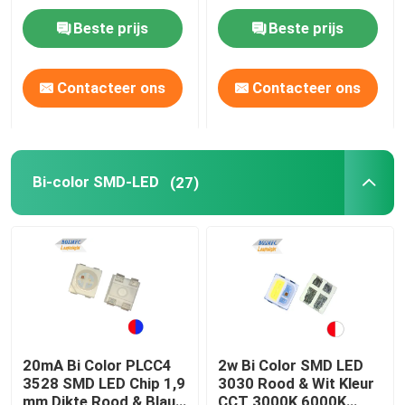
Beste prijs
Beste prijs
VR-show
Contacteer ons
Contacteer ons
Over ons
Fabrieksreis
Bi-color SMD-LED
(27)
Kwaliteitscontrole
Contacteer ons
nieuws
20mA Bi Color PLCC4
2w Bi Color SMD LED
3528 SMD LED Chip 1,9
3030 Rood & Wit Kleur
Alle Gevallen
mm Dikte Rood & Blauw
CCT 3000K 6000K