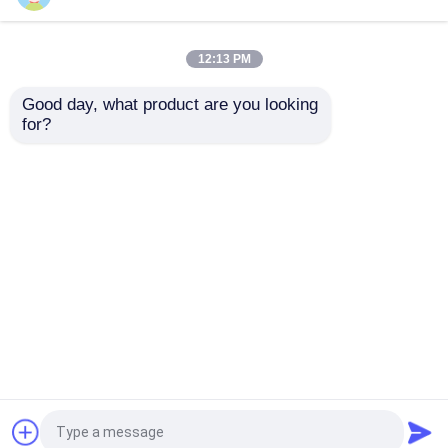
Adreserbare IC
in PLCC6 5050 RGBW
Ingebouwd in 1010 Rgb
LED Chip Magic Lights
SMD Led For Led
voor decoratie
12:13 PM
Screen Full Color LED
Beste prijs
Beste prijs
Display
Good day, what product are you looking 
for?
Contacteer ons
Contacteer ons
Bekijk meer
Thuis
Ongeveer ons
Contacteer ons
Desktop Site
Sitemap
Privacybeleid
Kwaliteit
Hoogste SMD-leiden
China
Fabriek.Copyright © 2026 Dongguan Lanjin