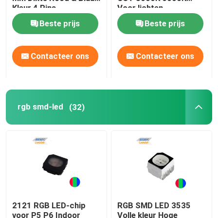
Kleur 4 Pins
Voor lichten
Beste prijs
Beste prijs
Hoogste SMD-leiden
Contacteer ons
Contacteer ons
Zijaanzichtsmd leiden
Bi-color SMD-LED
rgb smd-led
(32)
rgb smd-led
Meerkleurige SMD LED
LED-koepellens
2121 RGB LED-chip
RGB SMD LED 3535
Door Gatenleiden
voor P5 P6 Indoor
Volle kleur Hoge