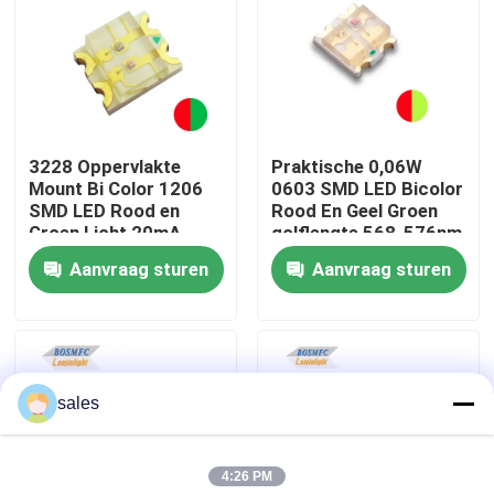
VR-show
Over ons
3228 Oppervlakte
Praktische 0,06W
Mount Bi Color 1206
0603 SMD LED Bicolor
Fabrieksreis
SMD LED Rood en
Rood En Geel Groen
Groen Licht 20mA
golflengte 568-576nm
1615
Aanvraag sturen
Aanvraag sturen
Kwaliteitscontrole
Contacteer ons
sales
nieuws
4:26 PM
Alle Gevallen