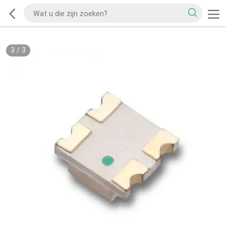
3
/
3