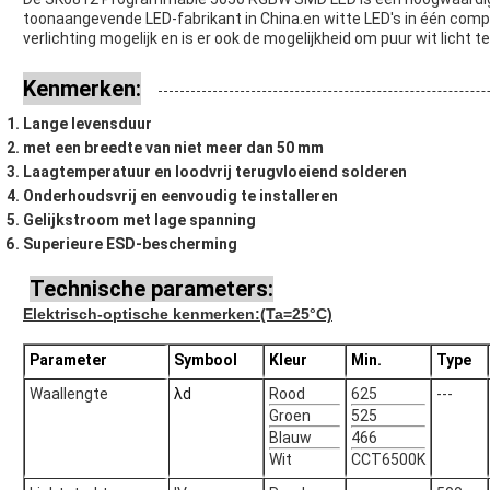
toonaangevende LED-fabrikant in China.en witte LED's in één compa
verlichting mogelijk en is er ook de mogelijkheid om puur wit licht t
Kenmerken:
Lange levensduur
met een breedte van niet meer dan 50 mm
Laagtemperatuur en loodvrij terugvloeiend solderen
Onderhoudsvrij en eenvoudig te installeren
Gelijkstroom met lage spanning
Superieure ESD-bescherming
Technische parameters:
Elektrisch-optische kenmerken
:(Ta=25°C)
Parameter
Symbool
Kleur
Min.
Type
Waallengte
λd
Rood
625
---
Groen
525
Blauw
466
Wit
CCT6500K