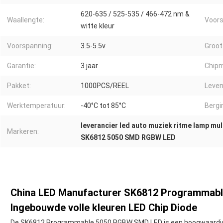
620-635 / 525-535 / 466-472 nm &
Waallengte:
Voors
witte kleur
Voorspanning:
3.5-5.5v
Groot
Garantie:
3 jaar
Chipm
Pakket:
1000PCS/REEL
Leven
Werktemperatuur:
-40°C tot 85°C
Bergi
leverancier led auto muziek ritme lamp mult
Markeren:
SK6812 5050 SMD RGBW LED
China LED Manufacturer SK6812 Programmabl
Ingebouwde volle kleuren LED Chip Diode
De SK6812 Programmable 5050 RGBW SMD LED is een hoogwaardige 