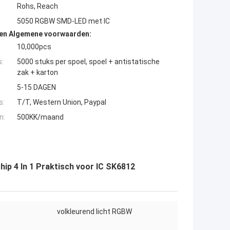
Rohs, Reach
5050 RGBW SMD-LED met IC
den Algemene voorwaarden:
10,000pcs
s:
5000 stuks per spoel, spoel + antistatische
zak + karton
5-15 DAGEN
s:
T/T, Western Union, Paypal
n:
500KK/maand
p 4 In 1 Praktisch voor IC SK6812
volkleurend licht RGBW