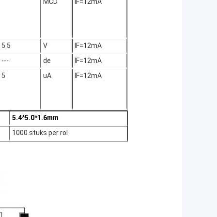
MCD
IF=12mA
5.5
V
IF=12mA
---
de
IF=12mA
5
uA
IF=12mA
5.4*5.0*1.6mm
1000 stuks per rol