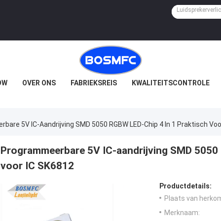
OW
OVER ONS
FABRIEKSREIS
KWALITEITSCONTROLE
bare 5V IC-Aandrijving SMD 5050 RGBW LED-Chip 4 In 1 Praktisch Voo
Programmeerbare 5V IC-aandrijving SMD 5050 
voor IC SK6812
Productdetails:
Plaats van herko
Merknaam: