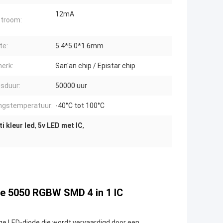
12mA
troom:
te:
5.4*5.0*1.6mm
erk:
San'an chip / Epistar chip
sduur:
50000 uur
ngstemperatuur:
-40°C tot 100°C
i kleur led
,
5v LED met IC
,
e 5050 RGBW SMD 4 in 1 IC
LED-diode die wordt vervaardigd door een