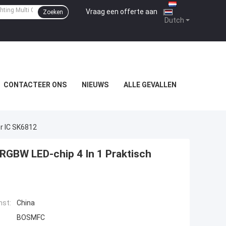
Vraag een offerte aan
|
Zoeken
Dutch
CONTACTEER ONS
NIEUWS
ALLE GEVALLEN
r IC SK6812
RGBW LED-chip 4 In 1 Praktisch
mst:
China
BOSMFC