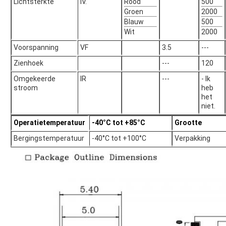
Lichtsterkte
IV.
Rood
500
Groen
2000
Blauw
500
Wit
2000
Voorspanning
VF
3.5
---
Zienhoek
---
120
Omgekeerde
IR
---
- Ik
stroom
heb
het
niet.
Operatietemperatuur
-40°C tot +85°C
Grootte
Bergingstemperatuur
-40°C tot +100°C
Verpakking