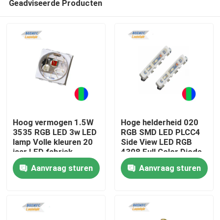
Geadviseerde Producten
Hoog vermogen 1.5W
Hoge helderheid 020
3535 RGB LED 3w LED
RGB SMD LED PLCC4
lamp Volle kleuren 20
Side View LED RGB
jaar LED fabriek
4308 Full Color Diode
Thuis
Voor Flexible LED
Aanvraag sturen
Aanvraag sturen
Strip
Producten
Videos