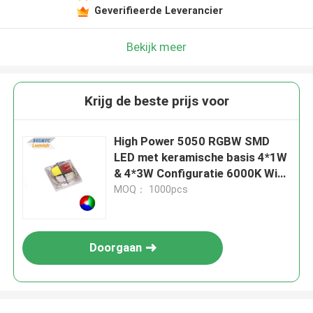
Geverifieerde Leverancier
Bekijk meer
Krijg de beste prijs voor
High Power 5050 RGBW SMD
LED met keramische basis 4*1W
& 4*3W Configuratie 6000K Wit
licht
MOQ： 1000pcs
Doorgaan