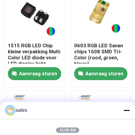
VR-show
Over ons
1515 RGB LED Chip
0603 RGB LED Sanan
kleine verpakking Multi
chips 1608 SMD Tri-
Fabrieksreis
Color LED diode voor
Color (rood, groen,
LED display licht
blauw)
Aanvraag sturen
Aanvraag sturen
Kwaliteitscontrole
Contacteer ons
sales
nieuws
11:09 AM
Alle Gevallen