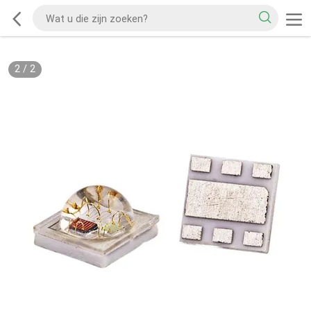
1
/
2