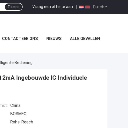
Vraag een offerte aan
|
Dutch
Zoeken
CONTACTEER ONS
NIEUWS
ALLE GEVALLEN
lligente Bediening
12mA Ingebouwde IC Individuele
mst:
China
BOSMFC
Rohs, Reach