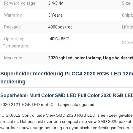
Forward Voltage:
3.4-5.4v
Size:
Warranty:
3 Years
Chip 
Package:
4000pcs/reel
Lifet
Operating
-40℃~85℃
Stora
Temperature:
Markeren:
2020 rgb led indicatorlamp
,
Hoge helderhe
Superhelder meerkleurig PLCC4 2020 RGB LED 12mA 
bediening
Superhelder Multi Color SMD LED Full Color 2020 RGB LE
2020 2121 RGB LED met IC---Lanjin catalogus.pdf
IC SK6812 Control Side View SMD 2020 RGB LED is een zeer gewilde L
prestaties.Het beschikt over een compact side view SMD 2020 pakket 
waardoor nauwkeurige besturing en dynamische verlichtingseffecten mo