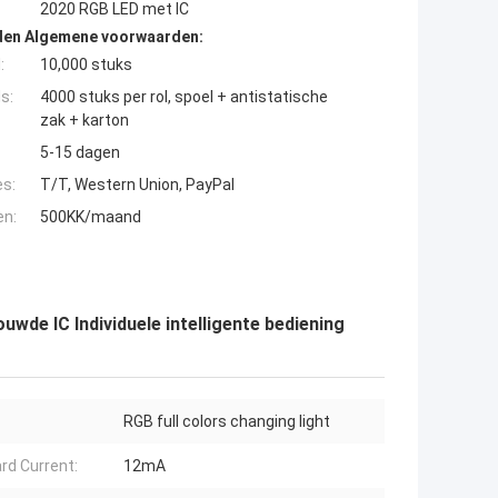
2020 RGB LED met IC
den Algemene voorwaarden:
:
10,000 stuks
s:
4000 stuks per rol, spoel + antistatische
zak + karton
5-15 dagen
es:
T/T, Western Union, PayPal
en:
500KK/maand
de IC Individuele intelligente bediening
RGB full colors changing light
rd Current:
12mA