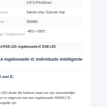
2.0*2.0*0.65mm
brand:
San'an chip / Epistar chip
ime:
50000h
-40℃~100℃
ge Temperature:
id RGB LED
,
Ingebouwde IC RGB LED
Ingebouwde IC Individuele intelligente
D met IC
ED-diode die bekend staat om zijn uitzonderlijke
en is uitgerust met een ingebouwde SK6812 IC,
gelijk zijn.