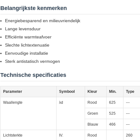
Belangrijkste kenmerken
Energiebesparend en milieuvriendelijk
Lange levensduur
Efficiënte warmteafvoer
Slechte lichtextenuatie
Eenvoudige installatie
Sterk antistatisch vermogen
Technische specificaties
Parameter
Symbool
Kleur
Min.
Type
Waallengte
λd
Rood
625
---
Groen
525
---
Blauw
466
---
Lichtsterkte
IV.
Rood
260