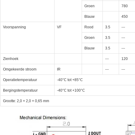
Groen
780
Blauw
450
Voorspanning
VF
Rood
3.5
---
Groen
3.5
---
Blauw
3.5
---
Zienhoek
---
120
Omgekeerde stroom
IR
---
---
Operatietemperatuur
-40°C tot +85°C
Bergingstemperatuur
-40°C tot +100°C
Grootte: 2,0 × 2,0 × 0,65 mm