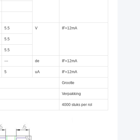
5.5
V
IF=12mA
5.5
5.5
---
de
IF=12mA
5
uA
IF=12mA
Grootte
Verpakking
4000 stuks per rol