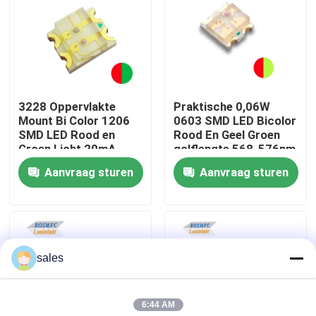
VR-show
Over ons
3228 Oppervlakte
Praktische 0,06W
Mount Bi Color 1206
0603 SMD LED Bicolor
Fabrieksreis
SMD LED Rood en
Rood En Geel Groen
Groen Licht 20mA
golflengte 568-576nm
1615
Aanvraag sturen
Aanvraag sturen
Kwaliteitscontrole
Contacteer ons
sales
nieuws
6:44 AM
Alle Gevallen