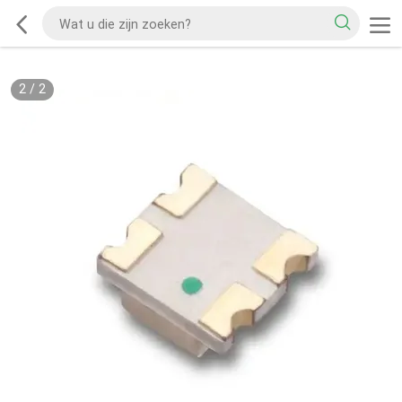
2
/
2