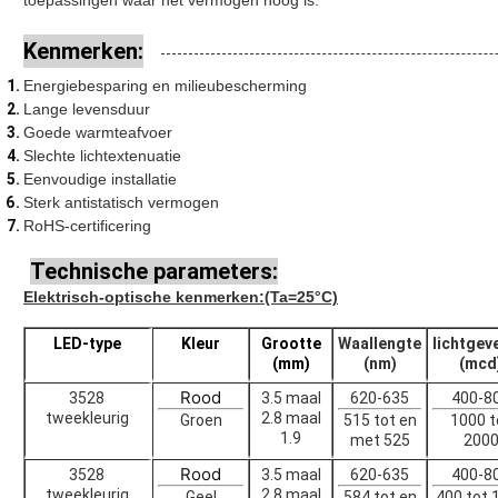
toepassingen waar het vermogen hoog is.
Kenmerken:
Energiebesparing en milieubescherming
Lange levensduur
Goede warmteafvoer
Slechte lichtextenuatie
Eenvoudige installatie
Sterk antistatisch vermogen
RoHS-certificering
Technische parameters:
Elektrisch-optische kenmerken
:(Ta=25°C)
LED-type
Kleur
Grootte
Waallengte
lichtgev
(mm)
(nm)
(mcd
Rood
3528
3.5 maal
620-635
400-8
tweekleurig
2.8 maal
Groen
515 tot en
1000 t
1.9
met 525
200
Rood
3528
3.5 maal
620-635
400-8
tweekleurig
2.8 maal
Geel
584 tot en
400 tot 