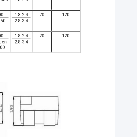
00
1.8-2.4
20
120
150
2.8-3.4
00
1.8-2.4
20
120
t en
2.8-3.4
00