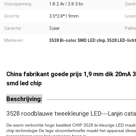
Voorspanning:
1.8-2.4v / 2.8-3.6v
Zienh
Grootte:
3.5*2.8*1.9mm
Leven
Garantie:
3 jaar
Pakke
Markeren:
3528 Bi-color SMD LED chip
,
3528 LED-lich
China fabrikant goede prijs 1,9 mm dik 20mA 3
smd led chip
Beschrijving:
3528 roodblauwe tweekleurige LED---Lanjin cata
De warm verkochte hoge kwaliteit CHIP 3528 bi-kleurige LED maak
chip technologie.De lage stroombehoefte maakt het apparaat ideaa