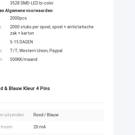
3528 SMD-LED bi-color
den Algemene voorwaarden:
2000pcs
s:
2000 stuks per spoel, spoel + antistatische
zak + karton
5-15 DAGEN
s:
T/T, Western Union, Paypal
n:
500KK/maand
 & Blauw Kleur 4 Pins
en uitzenden:
Rood / Blauw
troom:
20 mA