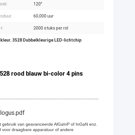
oek:
120°
sduur:
60,000 uur
t:
2000 stuks per rol
tkleur
,
3528 Dubbelkleurige LED-lichtchip
528 rood blauw bi-color 4 pins
logus.pdf
t gebruik van geavanceerde AlGaInP of InGaN enz.
l voor draagbare apparatuur of andere