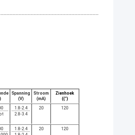
ende
Spanning
Stroom
Zienhoek
)
(V)
(mA)
((°)
00
1.8-2.4
20
120
ot
2.8-3.4
0
00
1.8-2.4
20
120
10
00
1.8-2.4