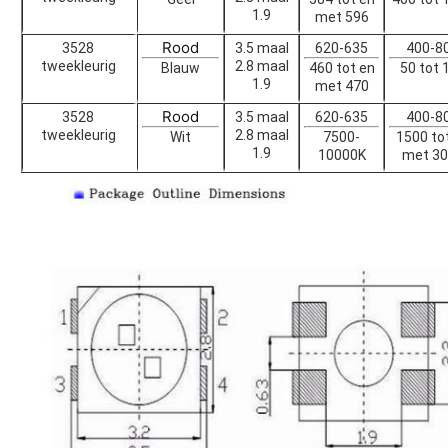
1.9
met 596
Rood
3528
3.5 maal
620-635
400-8
tweekleurig
2.8 maal
Blauw
460 tot en
50 tot 
1.9
met 470
Rood
3528
3.5 maal
620-635
400-8
tweekleurig
2.8 maal
Wit
7500-
1500 to
1.9
10000K
met 30