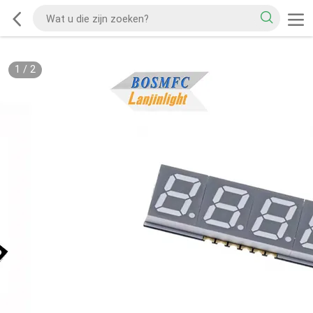
1
/
2