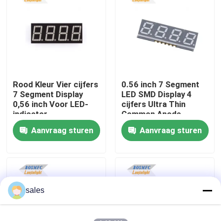
VR-show
Over ons
Rood Kleur Vier cijfers
0.56 inch 7 Segment
Fabrieksreis
7 Segment Display
LED SMD Display 4
0,56 inch Voor LED-
cijfers Ultra Thin
indicator
Common Anode
Kwaliteitscontrole
Aanvraag sturen
Aanvraag sturen
Contacteer ons
nieuws
sales
Alle Gevallen