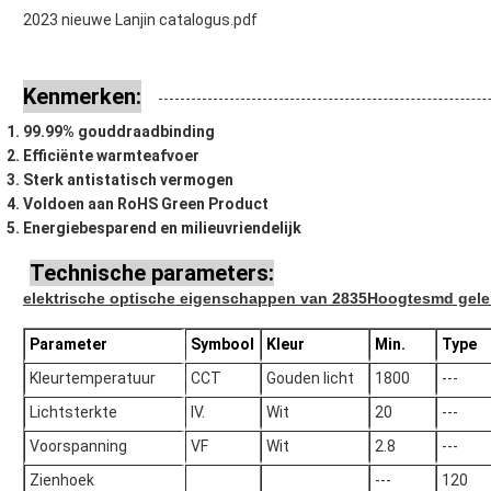
2023 nieuwe Lanjin catalogus.pdf
Kenmerken:
99.99% gouddraadbinding
Efficiënte warmteafvoer
Sterk antistatisch vermogen
Voldoen aan RoHS Green Product
Energiebesparend en milieuvriendelijk
Technische parameters:
elektrische optische eigenschappen van 2835
Hoogte
smd gele
Parameter
Symbool
Kleur
Min.
Type
Kleurtemperatuur
CCT
Gouden licht
1800
---
Lichtsterkte
IV.
Wit
20
---
Voorspanning
VF
Wit
2.8
---
Zienhoek
---
120