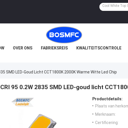
OW
OVER ONS
FABRIEKSREIS
KWALITEITSCONTROLE
2835 SMD LED-Goud Licht CCT1800K 2000K Warme Witte Led Chip
CRI 95 0.2W 2835 SMD LED-goud licht CCT1800
Productdetails:
Plaats van herko
Merknaam:
Certificering: