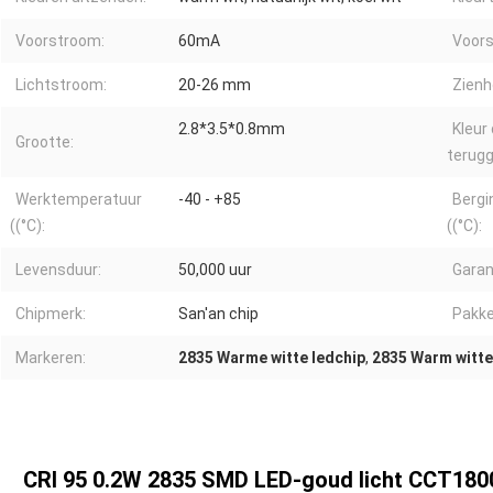
Voorstroom:
60mA
Voors
Lichtstroom:
20-26 mm
Zienh
2.8*3.5*0.8mm
Kleur 
Grootte:
terugg
Werktemperatuur
-40 - +85
Bergi
((°C):
((°C):
Levensduur:
50,000 uur
Garan
Chipmerk:
San'an chip
Pakke
Markeren:
2835 Warme witte ledchip
,
2835 Warm witt
CRI 95 0.2W 2835 SMD LED-goud licht CCT1800