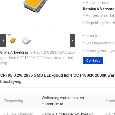
Modelnummer:
Betalen & Verzen
Min. bestelaantal:
Verpakking Detail
Levertijd:
Betalingsconditie
Levering vermoge
Grote Afbeelding :
CRI 95 0.2W 2835 SMD LED-
goud licht CCT1800K 2000K warme witte led
Contact
chip
CRI 95 0.2W 2835 SMD LED-goud licht CCT1800K 2000K warm
beschrijving
Verlichting van binnen- en
Toepassing:
Krach
buitenruimte
Kleuren uitzenden:
warm wit, natuurlijk wit, koel wit
Kleur