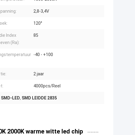
panning:
2,8-3,4V
oek:
120°
die Index
85
even (Ra):
ngstemperatuur
-40 - +100
tie:
2 jaar
t:
4000pcs/Reel
e SMD-LED
,
SMD LEIDDE 2835
K 2000K warme witte led chip