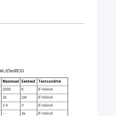
id: ((Ta=25°C)
Maximaal
Eenheid
Testconditie
2000
K
IF=60mA
26
LM
IF=60mA
3.4
V
IF=60mA
---
de
IF=60mA