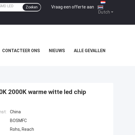
Vraag een offerte aan
|
Zoeken
Dutch
CONTACTEER ONS
NIEUWS
ALLE GEVALLEN
K 2000K warme witte led chip
mst:
China
BOSMFC
Rohs, Reach