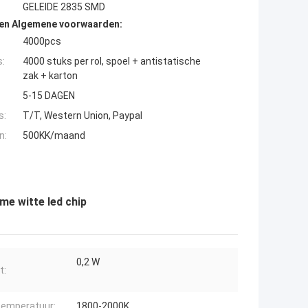
GELEIDE 2835 SMD
den Algemene voorwaarden:
4000pcs
s:
4000 stuks per rol, spoel + antistatische
zak + karton
5-15 DAGEN
s:
T/T, Western Union, Paypal
n:
500KK/maand
e witte led chip
0,2 W
t:
temperatuur:
1800-2000K