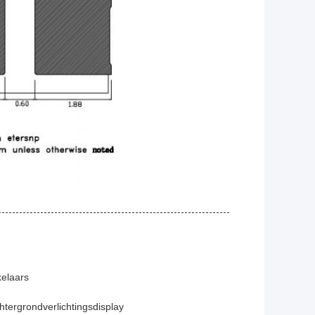
kelaars
chtergrondverlichtingsdisplay