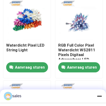
VR-show
Over ons
Fabrieksreis
Waterdicht Pixel LED
RGB Full Color Pixel
String Light
Waterdicht WS2811
Pixels Digitaal
Kwaliteitscontrole
Adreserbaar LED
Globe String Lights
Aanvraag sturen
Aanvraag sturen
12mm DC 5V
Contacteer ons
nieuws
sales
Alle Gevallen