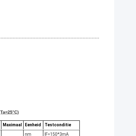
(Ta=25°C)
Maximaal
Eenheid
Testconditie
nm
IF=150*3
mA