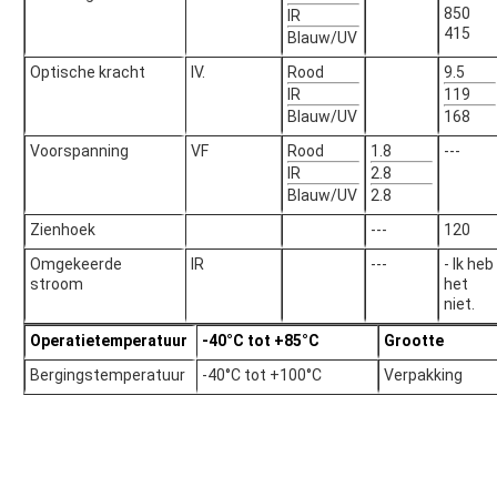
850
IR
415
Blauw/UV
Optische kracht
IV.
Rood
9.5
IR
119
Blauw/UV
168
Voorspanning
VF
Rood
1.8
---
IR
2.8
Blauw/UV
2.8
Zienhoek
---
120
Omgekeerde
IR
---
- Ik heb
stroom
het
niet.
Operatietemperatuur
-40°C tot +85°C
Grootte
Bergingstemperatuur
-40°C tot +100°C
Verpakking