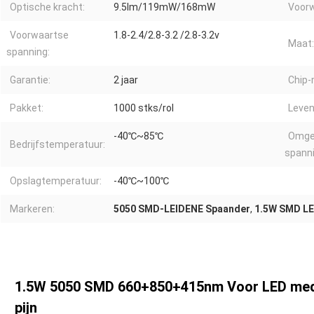
Optische kracht:
9.5lm/119mW/168mW
Voorw
Voorwaartse
1.8-2.4/2.8-3.2 /2.8-3.2v
Maat:
spanning:
Garantie:
2 jaar
Chip-
Pakket:
1000 stks/rol
Leven
-40℃~85℃
Omge
Bedrijfstemperatuur:
spanni
Opslagtemperatuur:
-40℃~100℃
Markeren:
5050 SMD-LEIDENE Spaander
,
1.5W SMD LE
1.5W 5050 SMD 660+850+415nm Voor LED medi
pijn