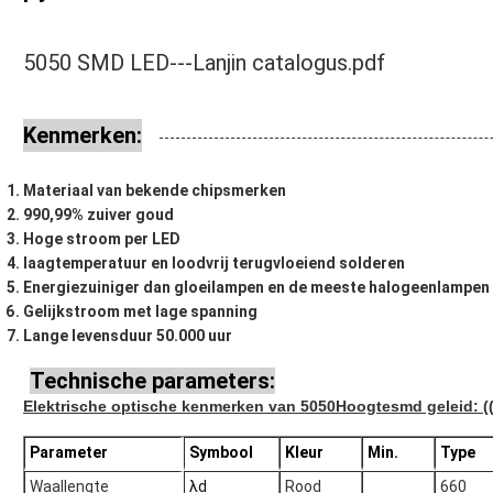
5050 SMD LED---Lanjin catalogus.pdf
Kenmerken:
Materiaal van bekende chipsmerken
990,99% zuiver goud
Hoge stroom per LED
laagtemperatuur en loodvrij terugvloeiend solderen
Energiezuiniger dan gloeilampen en de meeste halogeenlampen
Gelijkstroom met lage spanning
Lange levensduur 50.000 uur
Technische parameters:
Elektrische optische kenmerken van 5050
Hoogte
smd geleid: (
Parameter
Symbool
Kleur
Min.
Type
Waallengte
λd
Rood
660