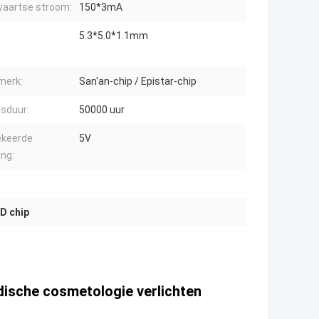
aartse stroom:
150*3mA
5.3*5.0*1.1mm
merk:
San'an-chip / Epistar-chip
sduur:
50000 uur
keerde
5V
ng:
D chip
sche cosmetologie verlichten