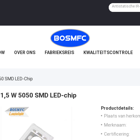
OW
OVER ONS
FABRIEKSREIS
KWALITEITSCONTROLE
50 SMD LED-Chip
1,5 W 5050 SMD LED-chip
Productdetails:
Plaats van herko
Merknaam:
Certificering: