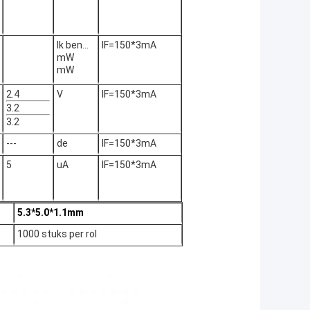
Ik ben...
IF=150*3
mA
mW
mW
2.4
V
IF=150*3
mA
3.2
3.2
---
de
IF=150*3
mA
5
uA
IF=150*3
mA
5.3*5.0*1.1mm
1000 stuks per rol