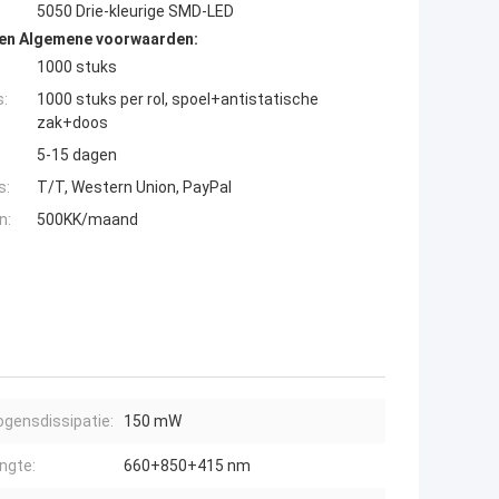
5050 Drie-kleurige SMD-LED
den Algemene voorwaarden:
1000 stuks
s:
1000 stuks per rol, spoel+antistatische
zak+doos
5-15 dagen
s:
T/T, Western Union, PayPal
n:
500KK/maand
gensdissipatie:
150 mW
engte:
660+850+415 nm