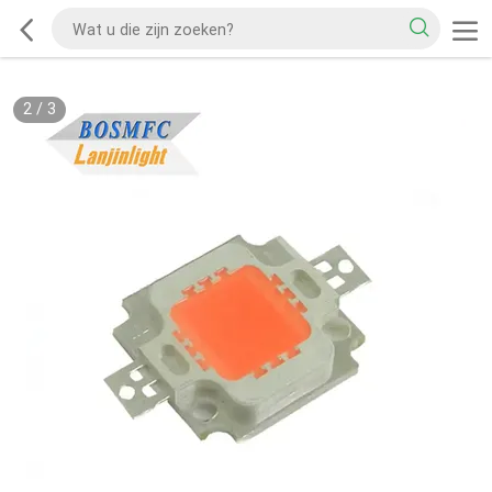
2
/
3