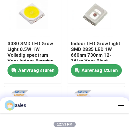
VR-show
Over ons
3030 SMD LED Grow
Indoor LED Grow Light
Light 0.5W 1W
SMD 2835 LED 1W
Fabrieksreis
Volledig spectrum
660nm 730nm 12-
Voor Indoor Farming
16Lm Voor Plant
Plant
Aanvraag sturen
Aanvraag sturen
Kwaliteitscontrole
Contacteer ons
sales
nieuws
12:53 PM
Alle Gevallen