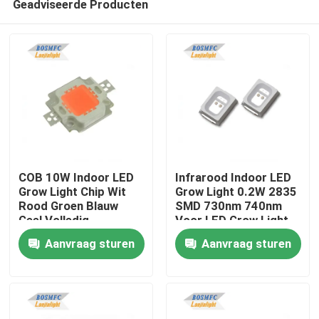
Geadviseerde Producten
COB 10W Indoor LED
Infrarood Indoor LED
Grow Light Chip Wit
Grow Light 0.2W 2835
Rood Groen Blauw
SMD 730nm 740nm
Geel Volledig
Voor LED Grow Light
Thuis
Spectrum
Aanvraag sturen
Aanvraag sturen
Producten
Videos