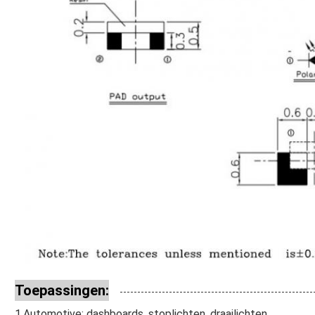
Toepassingen:
1.Automotive: dashboards, stoplichten, draailichten