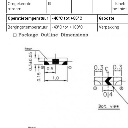
Omgekeerde
IR
---
- Ik heb
stroom
het niet.
Operatietemperatuur
-40°C tot +85°C
Grootte
Bergingstemperatuur
-40°C tot +100°C
Verpakking