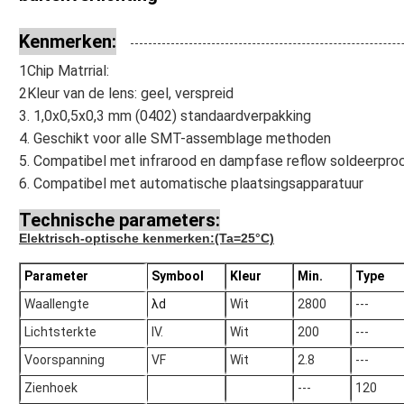
Kenmerken:
1Chip Matrrial:
2Kleur van de lens: geel, verspreid
3. 1,0x0,5x0,3 mm (0402) standaardverpakking
4. Geschikt voor alle SMT-assemblage methoden
5. Compatibel met infrarood en dampfase reflow soldeerpro
6. Compatibel met automatische plaatsingsapparatuur
Technische parameters:
Elektrisch-optische kenmerken
:(Ta=25°C)
Parameter
Symbool
Kleur
Min.
Type
Waallengte
λd
Wit
2800
---
Lichtsterkte
IV.
Wit
200
---
Voorspanning
VF
Wit
2.8
---
Zienhoek
---
120