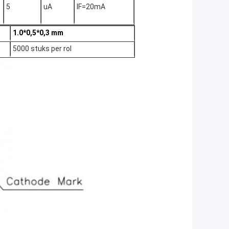
5
uA
IF=20mA
1.0*0,5*0,3 mm
5000 stuks per rol