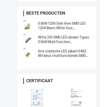
BESTE PRODUCTEN
0.06W 1206 Side View SMD LED
1204 Warm White Voor
buitenverlichting
Witte 335 SMD LED-dioden Types
0.06W Multi Function
4.0x0.8x1.4mm grootte
Anti-statische LED zijkant 0402
Wit kleur, multifunctionele SMD
LED CCT3000K
CERTIFICAAT