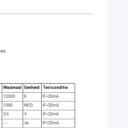
ces
Maximaal
Eenheid
Testconditie
12000
K
IF=20mA
1000
MCD
IF=20mA
3.6
V
IF=20mA
---
de
IF=20mA