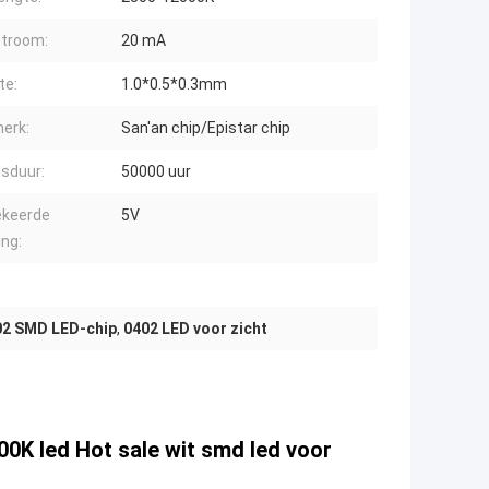
troom:
20 mA
te:
1.0*0.5*0.3mm
erk:
San'an chip/Epistar chip
sduur:
50000 uur
keerde
5V
ng:
02 SMD LED-chip
,
0402 LED voor zicht
00K led Hot sale wit smd led voor