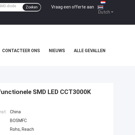
Vraag een offerte aan
|
Zoeken
Dutch
CONTACTEER ONS
NIEUWS
ALLE GEVALLEN
ltifunctionele SMD LED CCT3000K
mst:
China
BOSMFC
Rohs, Reach