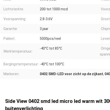
Lichtsterkte:
200 tot 1000 mcd
Voors
Voorspanning:
2.8-3.6V
Groot
Garantie:
3 jaar
Chipm
Pakket:
5000pcs/reel
Leven
-40°C tot 85°C
Omge
Werktemperatuur:
spanni
Bergingstemperatuur:
-40°C tot 100°C
Markeren:
0402 SMD-LED voor zicht op de zijkant
,
04
Side View 0402 smd led micro led warm wit 30
buitenverlichting