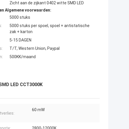
Zicht aan de zijkant 0402 witte SMD LED
den Algemene voorwaarden:
5000 stuks
s:
5000 stuks per spoel, spoel + antistatische
zak + karton
5-15 DAGEN
s:
T/T, Western Union, Paypal
n:
500KK/maand
le SMD LED CCT3000K
60 mW
verlies:
engte:
2800-12000K