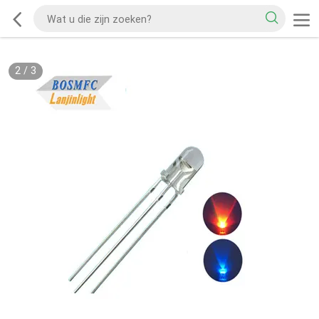
3
/
3