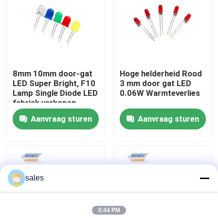
VR-show
Over ons
8mm 10mm door-gat
Hoge helderheid Rood
LED Super Bright, F10
3 mm door gat LED
Fabrieksreis
Lamp Single Diode LED
0.06W Warmteverlies
fabriek verkopen
Aanvraag sturen
Aanvraag sturen
Kwaliteitscontrole
Contacteer ons
sales
nieuws
3:44 PM
Alle Gevallen