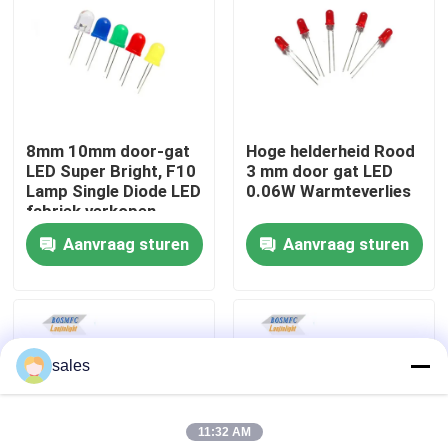
VR-show
Over ons
8mm 10mm door-gat
Hoge helderheid Rood
LED Super Bright, F10
3 mm door gat LED
Fabrieksreis
Lamp Single Diode LED
0.06W Warmteverlies
fabriek verkopen
Aanvraag sturen
Aanvraag sturen
Kwaliteitscontrole
Contacteer ons
sales
nieuws
11:32 AM
Alle Gevallen